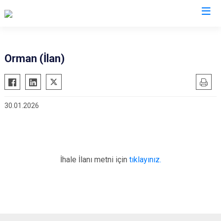
Bolu
Orman (İlan)
Dörtdivan
Gerede
30.01.2026
Göynük
Kıbrıscık
Mengen
Mudurnu
İhale İlanı metni için
tıklayınız.
Seben
Yeniçağa