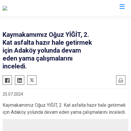
Bolu
Kaymakamımız Oğuz YİĞİT, 2.
Kat asfalta hazır hale getirmek
Dörtdivan
için Adaköy yolunda devam
Gerede
eden yama çalışmalarını
Göynük
inceledi.
Kıbrıscık
Mengen
Mudurnu
25.07.2024
Seben
Kaymakamımız Oğuz YİĞİT, 2. Kat asfalta hazır hale getirmek
Yeniçağa
için Adaköy yolunda devam eden yama çalışmalarını inceledi.