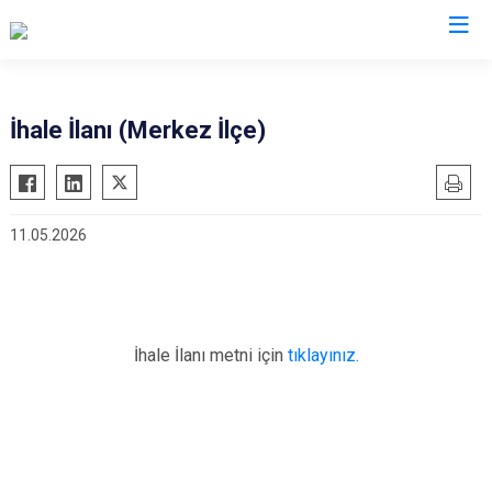
Bolu
İhale İlanı (Merkez İlçe)
Dörtdivan
Gerede
11.05.2026
Göynük
Kıbrıscık
Mengen
Mudurnu
İhale İlanı metni için
tıklayınız.
Seben
Yeniçağa